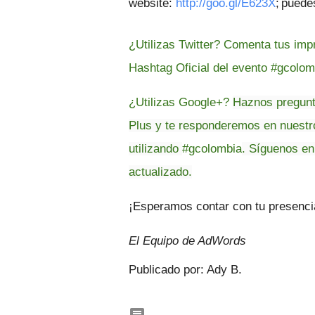
website: 
http://goo.gl/E623X
;
p
uede
¿Utilizas Twitter? Comenta tus i
Hashtag Oficial del evento
#gcolom
¿Utilizas Google+?
Haznos pregunt
Plus y te responderemos en nuestr
utilizando
#gcolombia
.
Síguenos en
actualizado.
¡Esperamos contar con tu presenci
El Equipo de AdWords
Publicado por: Ady B.