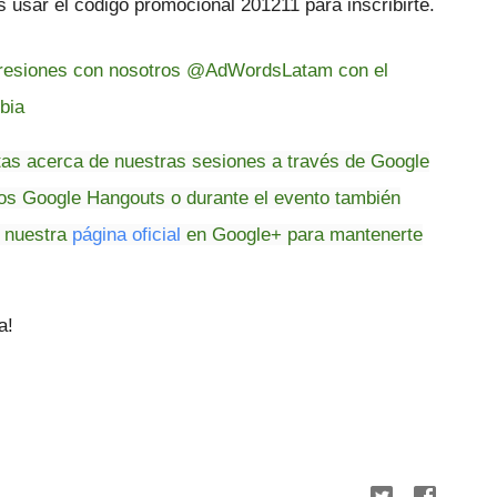
s usar
el código promocional 201211 para inscribirte.
mpresiones con nosotros @AdWordsLatam con el
bia
as acerca de nuestras sesiones a través de Google
os Google Hangouts o durante el evento también
 nuestra
página oficial
en Google+ para mantenerte
a!