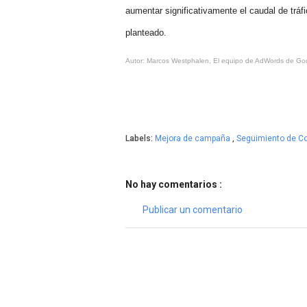
aumentar significativamente el caudal de tráfi
planteado.
Autor: Marcos Westphalen, El equipo de AdWords de Go
Labels:
Mejora de campaña
,
Seguimiento de C
No hay comentarios :
Publicar un comentario