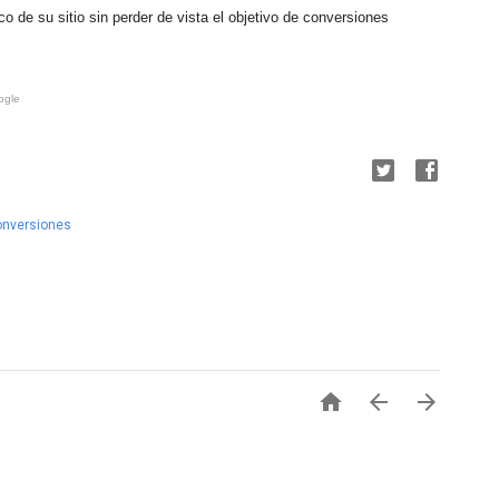
co de su sitio sin perder de vista el objetivo de conversiones
ogle
onversiones


