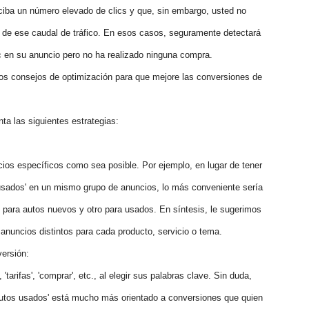
ba un número elevado de clics y que, sin embargo, usted no
to de ese caudal de tráfico. En esos casos, seguramente detectará
c en su anuncio pero no ha realizado ninguna compra.
nos consejos de optimización para que mejore las conversiones de
a las siguientes estrategias:
ios específicos como sea posible. Por ejemplo, en lugar de tener
 usados' en un mismo grupo de anuncios, lo más conveniente sería
 para autos nuevos y otro para usados. En síntesis, le sugerimos
e anuncios distintos para cada producto, servicio o tema.
versión:
', 'tarifas', 'comprar', etc., al elegir sus palabras clave. Sin duda,
 autos usados' está mucho más orientado a conversiones que quien