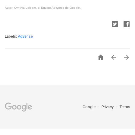
Autor: Cynthia Leibam, el Equipo AdWords de Google.
Labels:
AdSense



Google
Privacy
Terms