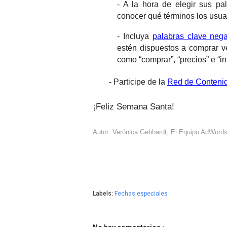
- A la hora de elegir sus p
conocer qué términos los usu
- Incluya
palabras clave nega
estén dispuestos a comprar ve
como “comprar”, “precios” e “i
- Participe de la
Red de Conteni
¡Feliz Semana Santa!
Autor: Verónica Gebhardt, El Equipo AdWord
Labels:
Fechas especiales