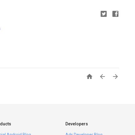
s



ducts
Developers
icial Android Blog
Ads Developer Blog