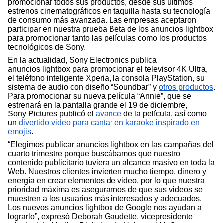
promocionar todos sus productos, desde sus últimos 
estrenos cinematográficos en taquilla hasta su tecnología 
de consumo más avanzada. Las empresas aceptaron 
participar en nuestra prueba Beta de los anuncios lightbox 
para promocionar tanto las películas como los productos 
tecnológicos de Sony.
En la actualidad, Sony Electronics publica 
anuncios lightbox para promocionar el televisor 4K Ultra, 
el teléfono inteligente Xperia, la consola PlayStation, su 
sistema de audio con diseño “Soundbar” y 
otros productos
. 
Para promocionar su nueva película “Annie”, que se 
estrenará en la pantalla grande el 19 de diciembre, 
Sony Pictures publicó el 
avance
 de la película, así como 
un 
divertido video para cantar en karaoke inspirado en 
emojis
.
“Elegimos publicar anuncios lightbox en las campañas del 
cuarto trimestre porque buscábamos que nuestro 
contenido publicitario tuviera un alcance masivo en toda la 
Web. Nuestros clientes invierten mucho tiempo, dinero y 
energía en crear elementos de video, por lo que nuestra 
prioridad máxima es asegurarnos de que sus videos se 
muestren a los usuarios más interesados y adecuados. 
Los nuevos anuncios lightbox de Google nos ayudan a 
lograrlo”, expresó Deborah Gaudette, vicepresidente 