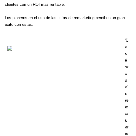
clientes con un ROI más rentable.
Los pioneros en el uso de las listas de remarketing perciben un gran 
éxito con estas:
“L
a
s 
li
st
a
s 
d
e 
re
m
ar
k
et
in